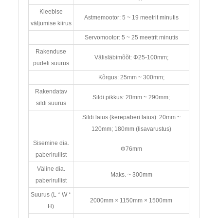
Kleebise
Astmemootor: 5 ~ 19 meetrit minutis
väljumise kiirus
Servomootor: 5 ~ 25 meetrit minutis
Rakenduse
Välisläbimõõt: Φ25-100mm;
pudeli suurus
Kõrgus: 25mm ~ 300mm;
Rakendatav
Sildi pikkus: 20mm ~ 290mm;
sildi suurus
Sildi laius (kerepaberi laius): 20mm ~
120mm; 180mm (lisavarustus)
Sisemine dia.
Φ76mm
paberirullist
Väline dia.
Maks. ~ 300mm
paberirullist
Suurus (L * W *
2000mm × 1150mm × 1500mm
H)