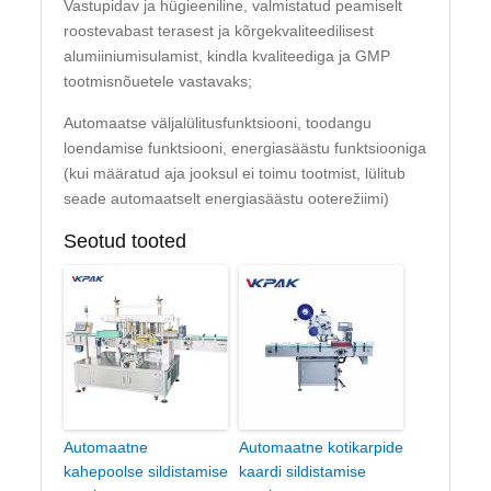
Vastupidav ja hügieeniline, valmistatud peamiselt
roostevabast terasest ja kõrgekvaliteedilisest
alumiiniumisulamist, kindla kvaliteediga ja GMP
tootmisnõuetele vastavaks;
Automaatse väljalülitusfunktsiooni, toodangu
loendamise funktsiooni, energiasäästu funktsiooniga
(kui määratud aja jooksul ei toimu tootmist, lülitub
seade automaatselt energiasäästu ooterežiimi)
Seotud tooted
Automaatne
Automaatne kotikarpide
kahepoolse sildistamise
kaardi sildistamise