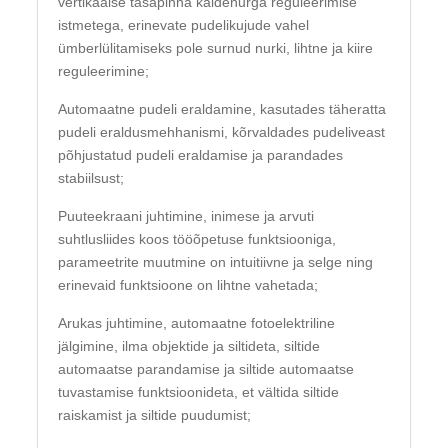
vertikaalse tasapinna kaldenurga reguleerimise
istmetega, erinevate pudelikujude vahel
ümberlülitamiseks pole surnud nurki, lihtne ja kiire
reguleerimine;
Automaatne pudeli eraldamine, kasutades täheratta
pudeli eraldusmehhanismi, kõrvaldades pudeliveast
põhjustatud pudeli eraldamise ja parandades
stabiilsust;
Puuteekraani juhtimine, inimese ja arvuti
suhtlusliides koos tööõpetuse funktsiooniga,
parameetrite muutmine on intuitiivne ja selge ning
erinevaid funktsioone on lihtne vahetada;
Arukas juhtimine, automaatne fotoelektriline
jälgimine, ilma objektide ja siltideta, siltide
automaatse parandamise ja siltide automaatse
tuvastamise funktsioonideta, et vältida siltide
raiskamist ja siltide puudumist;