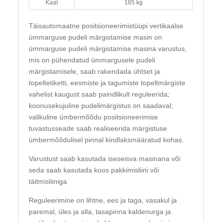
Kaal
185 kg
Täisautomaatne positsioneerimistüüpi vertikaalse
ümmarguse pudeli märgistamise masin on
ümmarguse pudeli märgistamise masina varustus,
mis on pühendatud ümmargusele pudeli
märgistamisele, saab rakendada ühtset ja
topeltetiketti, eesmiste ja tagumiste topeltmärgiste
vahelist kaugust saab paindlikult reguleerida;
koonusekujuline pudelimärgistus on saadaval;
valikuline ümbermõõdu positsioneerimise
tuvastusseade saab realiseerida märgistuse
ümbermõõdulisel pinnal kindlaksmääratud kohas.
Varustust saab kasutada iseseisva masinana või
seda saab kasutada koos pakkimisliini või
täitmisliiniga
Reguleerimine on lihtne, ees ja taga, vasakul ja
paremal, üles ja alla, tasapinna kaldenurga ja