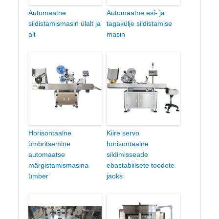
Automaatne
Automaatne esi- ja
sildistamismasin ülalt ja
tagakülje sildistamise
alt
masin
Horisontaalne
Kiire servo
ümbritsemine
horisontaalne
automaatse
sildimisseade
märgistamismasina
ebastabiilsete toodete
ümber
jaoks