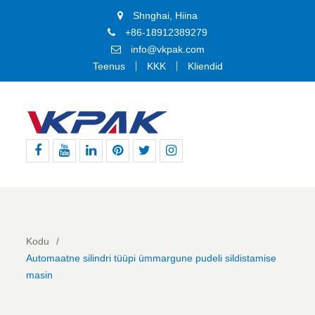
Shnghai, Hiina
+86-18912389279
info@vkpak.com
Teenus
KKK
Kliendid
Facebook
Youtube
Linkedin
Pinterest
Twitter
Instagram
Kodu
Automaatne silindri tüüpi ümmargune pudeli sildistamise
masin