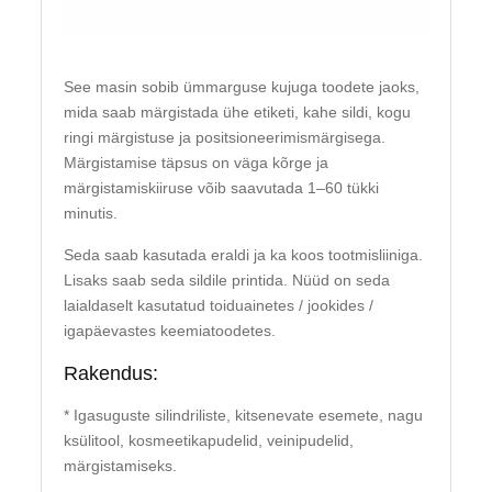
See masin sobib ümmarguse kujuga toodete jaoks,
mida saab märgistada ühe etiketi, kahe sildi, kogu
ringi märgistuse ja positsioneerimismärgisega.
Märgistamise täpsus on väga kõrge ja
märgistamiskiiruse võib saavutada 1–60 tükki
minutis.
Seda saab kasutada eraldi ja ka koos tootmisliiniga.
Lisaks saab seda sildile printida. Nüüd on seda
laialdaselt kasutatud toiduainetes / jookides /
igapäevastes keemiatoodetes.
Rakendus:
* Igasuguste silindriliste, kitsenevate esemete, nagu
ksülitool, kosmeetikapudelid, veinipudelid,
märgistamiseks.