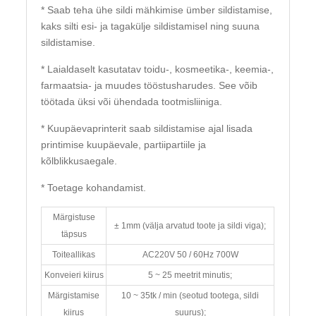
* Saab teha ühe sildi mähkimise ümber sildistamise,
kaks silti esi- ja tagakülje sildistamisel ning suuna
sildistamise.
* Laialdaselt kasutatav toidu-, kosmeetika-, keemia-,
farmaatsia- ja muudes tööstusharudes. See võib
töötada üksi või ühendada tootmisliiniga.
* Kuupäevaprinterit saab sildistamise ajal lisada
printimise kuupäevale, partiipartiile ja
kõlblikkusaegale.
* Toetage kohandamist.
Märgistuse
± 1mm (välja arvatud toote ja sildi viga);
täpsus
Toiteallikas
AC220V 50 / 60Hz 700W
Konveieri kiirus
5 ~ 25 meetrit minutis;
Märgistamise
10 ~ 35tk / min (seotud tootega, sildi
kiirus
suurus);