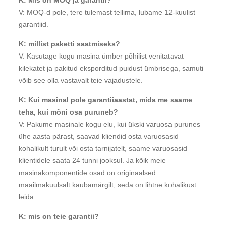
K: Mis on MOQ ja garantii?
V: MOQ-d pole, tere tulemast tellima, lubame 12-kuulist
garantiid.
K: millist paketti saatmiseks?
V: Kasutage kogu masina ümber põhilist venitatavat
kilekatet ja pakitud eksporditud puidust ümbrisega, samuti
võib see olla vastavalt teie vajadustele.
K: Kui masinal pole garantiiaastat, mida me saame
teha, kui mõni osa puruneb?
V: Pakume masinale kogu elu, kui ükski varuosa purunes
ühe aasta pärast, saavad kliendid osta varuosasid
kohalikult turult või osta tarnijatelt, saame varuosasid
klientidele saata 24 tunni jooksul. Ja kõik meie
masinakomponentide osad on originaalsed
maailmakuulsalt kaubamärgilt, seda on lihtne kohalikust
leida.
K: mis on teie garantii?