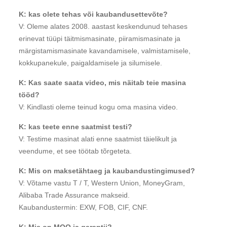
K: kas olete tehas või kaubandusettevõte?
V: Oleme alates 2008. aastast keskendunud tehases
erinevat tüüpi täitmismasinate, piiramismasinate ja
märgistamismasinate kavandamisele, valmistamisele,
kokkupanekule, paigaldamisele ja silumisele.
K: Kas saate saata video, mis näitab teie masina
tööd?
V: Kindlasti oleme teinud kogu oma masina video.
K: kas teete enne saatmist testi?
V: Testime masinat alati enne saatmist täielikult ja
veendume, et see töötab tõrgeteta.
K: Mis on maksetähtaeg ja kaubandustingimused?
V: Võtame vastu T / T, Western Union, MoneyGram,
Alibaba Trade Assurance makseid.
Kaubandustermin: EXW, FOB, CIF, CNF.