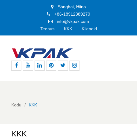
Shnghai, Hiina
+86-18912389279
info@vkpak.com
Teenus
KKK
Kliendid
Facebook
Youtube
Linkedin
Pinterest
Twitter
Instagram
Kodu
KKK
KKK