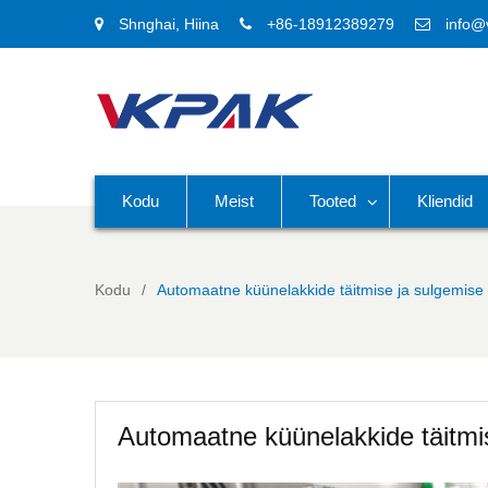
Shnghai, Hiina
+86-18912389279
info@
Kodu
Meist
Tooted
Kliendid
Kodu
Automaatne küünelakkide täitmise ja sulgemise
Automaatne küünelakkide täitmi