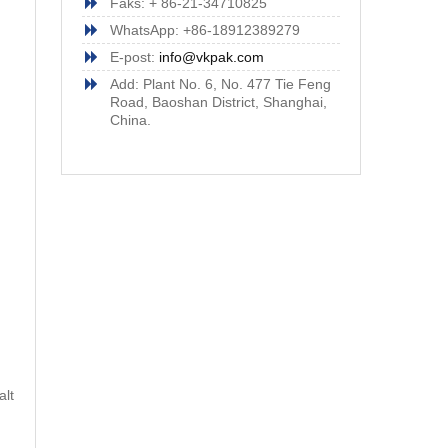
Faks: + 86-21-34710825
WhatsApp: +86-18912389279
E-post:
info@vkpak.com
Add: Plant No. 6, No. 477 Tie Feng
Road, Baoshan District, Shanghai,
China.
alt