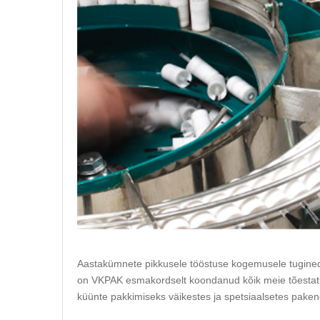
Aastakümnete pikkusele tööstuse kogemusele tugined
on VKPAK esmakordselt koondanud kõik meie tõestat
küünte pakkimiseks väikestes ja spetsiaalsetes paken