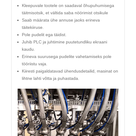
Kleepuvale tootele on saadaval õhupuhumisega
täitmisotsik, et vältida saba nöörimist otsikule
Saab määrata ühe annuse jaoks erineva
täitekiiruse.
Pole pudelit ega täidist.
Juhib PLC ja juhtimine puutetundliku ekraani
kaudu.
Erineva suurusega pudelite vahetamiseks pole
tööriistu vaja.
Kiiresti paigaldatavad ühendusdetailid, masinat on
lihtne lahti võtta ja puhastada.