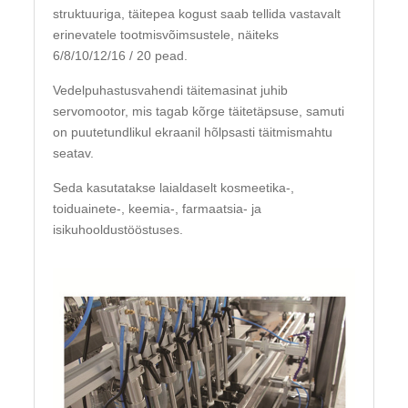
struktuuriga, täitepea kogust saab tellida vastavalt
erinevatele tootmisvõimsustele, näiteks
6/8/10/12/16 / 20 pead.
Vedelpuhastusvahendi täitemasinat juhib
servomootor, mis tagab kõrge täitetäpsuse, samuti
on puutetundlikul ekraanil hõlpsasti täitmismahtu
seatav.
Seda kasutatakse laialdaselt kosmeetika-,
toiduainete-, keemia-, farmaatsia- ja
isikuhooldustööstuses.