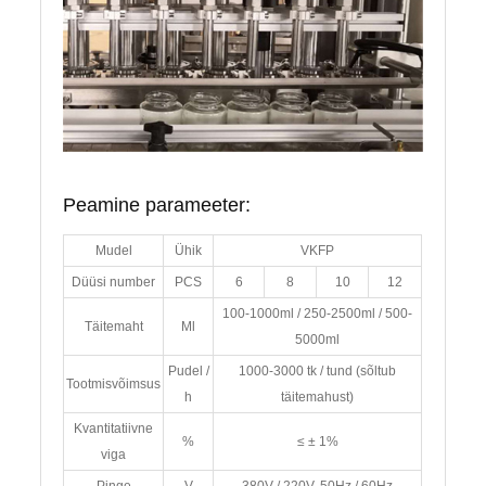
Peamine parameeter:
Mudel
Ühik
VKFP
Düüsi number
PCS
6
8
10
12
100-1000ml / 250-2500ml / 500-
Täitemaht
Ml
5000ml
Pudel /
1000-3000 tk / tund (sõltub
Tootmisvõimsus
h
täitemahust)
Kvantitatiivne
%
≤ ± 1%
viga