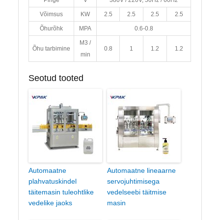
Pinge
V
380V / 220V, 50Hz / 60Hz
Võimsus
KW
2.5
2.5
2.5
2.5
Õhurõhk
MPA
0.6-0.8
M3 /
Õhu tarbimine
0.8
1
1.2
1.2
min
Seotud tooted
Automaatne
Automaatne lineaarne
plahvatuskindel
servojuhtimisega
täitemasin tuleohtlike
vedelseebi täitmise
vedelike jaoks
masin