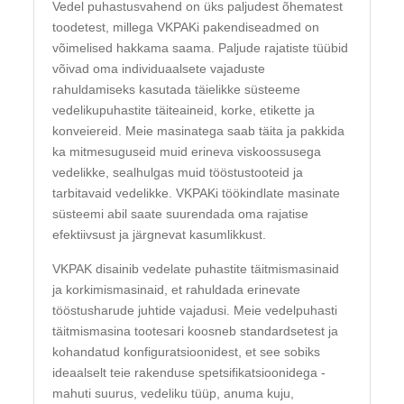
Vedel puhastusvahend on üks paljudest õhematest
toodetest, millega VKPAKi pakendiseadmed on
võimelised hakkama saama. Paljude rajatiste tüübid
võivad oma individuaalsete vajaduste
rahuldamiseks kasutada täielikke süsteeme
vedelikupuhastite täiteaineid, korke, etikette ja
konveiereid. Meie masinatega saab täita ja pakkida
ka mitmesuguseid muid erineva viskoossusega
vedelikke, sealhulgas muid tööstustooteid ja
tarbitavaid vedelikke. VKPAKi töökindlate masinate
süsteemi abil saate suurendada oma rajatise
efektiivsust ja järgnevat kasumlikkust.
VKPAK disainib vedelate puhastite täitmismasinaid
ja korkimismasinaid, et rahuldada erinevate
tööstusharude juhtide vajadusi. Meie vedelpuhasti
täitmismasina tootesari koosneb standardsetest ja
kohandatud konfiguratsioonidest, et see sobiks
ideaalselt teie rakenduse spetsifikatsioonidega -
mahuti suurus, vedeliku tüüp, anuma kuju,