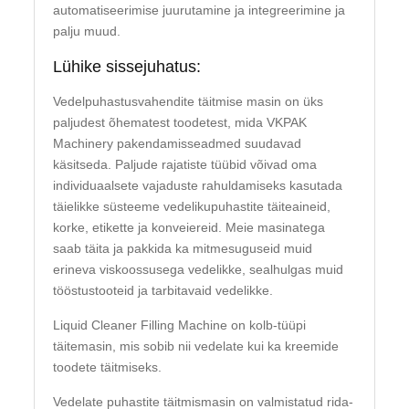
automatiseerimise juurutamine ja integreerimine ja
palju muud.
Lühike sissejuhatus:
Vedelpuhastusvahendite täitmise masin on üks
paljudest õhematest toodetest, mida VKPAK
Machinery pakendamisseadmed suudavad
käsitseda. Paljude rajatiste tüübid võivad oma
individuaalsete vajaduste rahuldamiseks kasutada
täielikke süsteeme vedelikupuhastite täiteaineid,
korke, etikette ja konveiereid. Meie masinatega
saab täita ja pakkida ka mitmesuguseid muid
erineva viskoossusega vedelikke, sealhulgas muid
tööstustooteid ja tarbitavaid vedelikke.
Liquid Cleaner Filling Machine on kolb-tüüpi
täitemasin, mis sobib nii vedelate kui ka kreemide
toodete täitmiseks.
Vedelate puhastite täitmismasin on valmistatud rida-