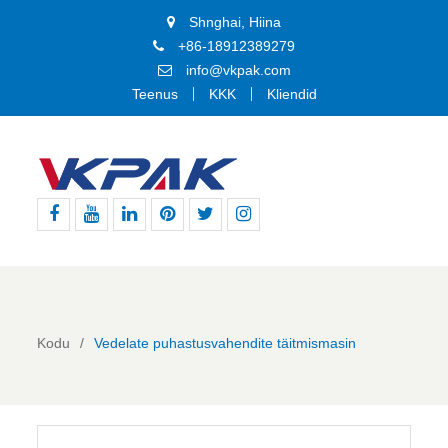
Shnghai, Hiina
+86-18912389279
info@vkpak.com
Teenus
KKK
Kliendid
Facebook
Youtube
Linkedin
Pinterest
Twitter
Instagram
Kodu
Vedelate puhastusvahendite täitmismasin