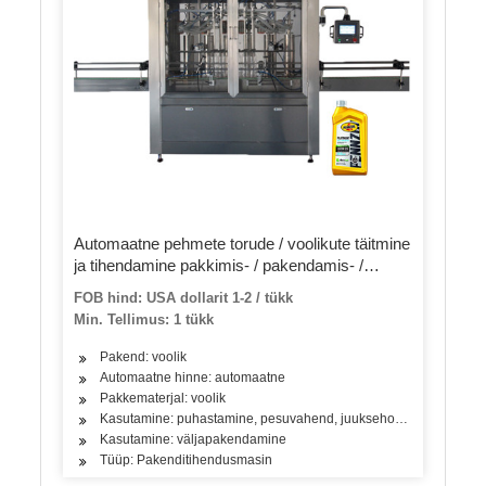
Automaatne pehmete torude / voolikute täitmine
ja tihendamine pakkimis- / pakendamis- /
pakendamismasin hambapastale / paberile /
FOB hind: USA dollarit 1-2 / tükk
kosmeetikale
Min. Tellimus: 1 tükk
Pakend: voolik
Automaatne hinne: automaatne
Pakkematerjal: voolik
Kasutamine: puhastamine, pesuvahend, juuksehooldustooted
Kasutamine: väljapakendamine
Tüüp: Pakenditihendusmasin