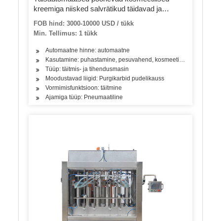
kreemiga niisked salvrätikud täidavad ja
tihendavad masinaid
FOB hind: 3000-10000 USD / tükk
Min. Tellimus: 1 tükk
Automaatne hinne: automaatne
Kasutamine: puhastamine, pesuvahend, kosmeetika, joogid, nahahool
Tüüp: täitmis- ja tihendusmasin
Moodustavad liigid: Purgikarbid pudelikauss
Vormimisfunktsioon: täitmine
Ajamiga tüüp: Pneumaatiline