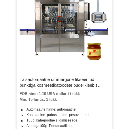
Täisautomaatne ümmargune fikseeritud
punktiga kosmeetikatoodete pudelikleebis
mineraalvesi / pesu- / loputuspudelite täitmise
FOB hind: 1-10 USA dollarit / tükk
korkide etikett / pakendamis- /
Min. Tellimus: 1 tükk
pakendamismasin (ALB-510)
Automaatne hinne: automaatne
Kasutamine: puhastamine, pesuvahend
Tüüp: kahepoolne sildimisseade
Ajamiga tüüp: Pneumaatiline