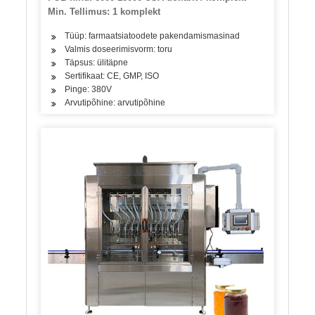
Min. Tellimus: 1 komplekt
Tüüp: farmaatsiatoodete pakendamismasinad
Valmis doseerimisvorm: toru
Täpsus: ülitäpne
Sertifikaat: CE, GMP, ISO
Pinge: 380V
Arvutipõhine: arvutipõhine