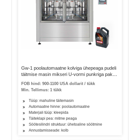
Gw-1 poolautomaatne kolviga ühepeaga pudeli
täitmise masin mikseri U-vormi punkriga paksu
kosmeetilise kreemi maapähkli tšillipatsi jaoks
FOB hind: 900-1100 USA dollarit / tükk
Min. Tellimus: 1 tükk
Tüüp: mahuline täitemasin
Automaatne hinne: poolautomaatne
Materjali tüüp: kleepida
Täiteklapi pea: mitme peaga
Söötesilindri struktuur: ühetoaline söötmine
Annustamisseade: kolb