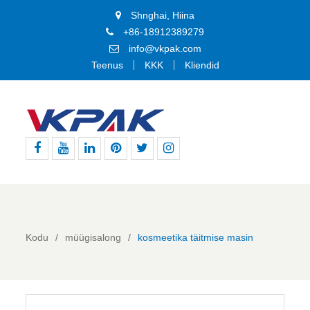
Shnghai, Hiina
+86-18912389279
info@vkpak.com
Teenus
KKK
Kliendid
Facebook
Youtube
Linkedin
Pinterest
Twitter
Instagram
Kodu
müügisalong
kosmeetika täitmise masin