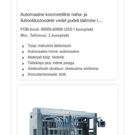
Automaatne kosmeetiline naha- ja
iluhooldustoodete vedel pudeli täitmine /
korkimine / pakkimismasin / pöörlev
FOB-hind: 40000-60000 USD / komplekt
Min. Tellimus: 1 komplekt
Tüüp: mahuline täitemasin
Automaatne hinne: automaatne
Materjali tüüp: Vedelik
Täiteklapi pea: mitme peaga
Söötesilindri struktuur: ühetoaline söötmine
Annustamisseade: kolb