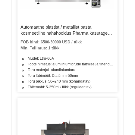
Automaatne plastist / metallist pasta
kosmeetiline nahahooldus Pharma kasutage
toru näo kätekreemi täitmise ja tihendamise
FOB hind: 6500-30000 USD / tükk
masinat
Min. Tellimus: 1 tükk
Mudel: Ltrg-60A
Toote nimetus: alumiiniumtorude täitmise ja tihendamise masin
Toru materjal: alumiiniumtoru
Toru läbimõõt: Dia.5mm-50mm
Toru pikkus: 50–240 mm (kohandatav)
Täitemaht: 5-250ml / tükk (reguleeritav)