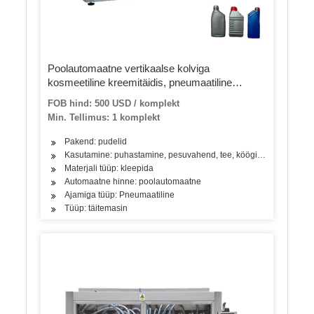
Poolautomaatne vertikaalse kolviga
kosmeetiline kreemitäidis, pneumaatiline
tomatipasta täitmismasin moosi ketšupijogurti
FOB hind: 500 USD / komplekt
kosmeetikakreemi täitmise masin
Min. Tellimus: 1 komplekt
Pakend: pudelid
Kasutamine: puhastamine, pesuvahend, tee, köögivili, puuvili, kala
Materjali tüüp: kleepida
Automaatne hinne: poolautomaatne
Ajamiga tüüp: Pneumaatiline
Tüüp: täitemasin