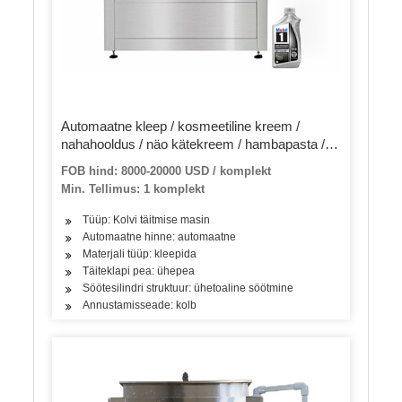
Automaatne kleep / kosmeetiline kreem /
nahahooldus / näo kätekreem / hambapasta /
salv / toit / liim plastikust pehme /
FOB hind: 8000-20000 USD / komplekt
alumiiniumtoru täitmise tihenduspakendi
Min. Tellimus: 1 komplekt
pakkimismasin
Tüüp: Kolvi täitmise masin
Automaatne hinne: automaatne
Materjali tüüp: kleepida
Täiteklapi pea: ühepea
Söötesilindri struktuur: ühetoaline söötmine
Annustamisseade: kolb