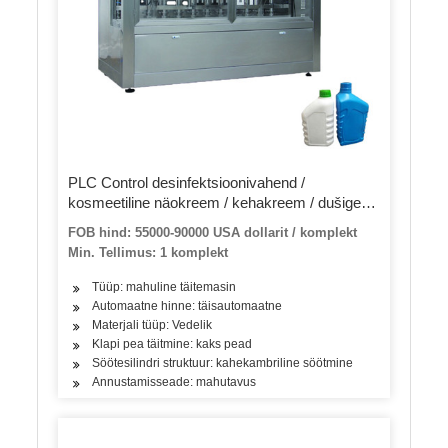
PLC Control desinfektsioonivahend /
kosmeetiline näokreem / kehakreem / dušigeeli
kehapesu / šampoon / pesuvahend /
FOB hind: 55000-90000 USA dollarit / komplekt
etüülalkoholiga käte desinfitseerimisgeel /
Min. Tellimus: 1 komplekt
vedelseebi täitmise masin
Tüüp: mahuline täitemasin
Automaatne hinne: täisautomaatne
Materjali tüüp: Vedelik
Klapi pea täitmine: kaks pead
Söötesilindri struktuur: kahekambriline söötmine
Annustamisseade: mahutavus