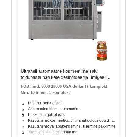
Ultraheli automaatne kosmeetiline salv
toidupasta näo käte desinfitseerija liimigeeli
kreem ümmargune plastist pehme toru
FOB hind: 8000-18000 USA dollarit / komplekt
pakendipakendi täitmise tihendusmasin
Min. Tellimus: 1 komplekt
Pakend: pehme toru
Automaatne hinne: automaatne
Pakkematerjal: plastik
Kasutamine: kosmeetika, õli, nahahooldustooted, juuksehooldust
Kasutamine: väljapakendamine, sisemine pakkimine
Tüüp: täitmine ja tihendamine