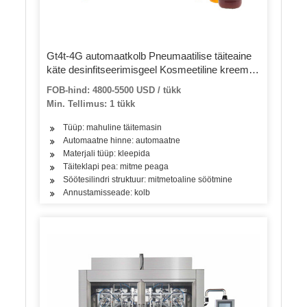
Gt4t-4G automaatkolb Pneumaatilise täiteaine
käte desinfitseerimisgeel Kosmeetiline kreem
losjoon Toidumeevõi pasta pudeli purgitäite
FOB-hind: 4800-5500 USD / tükk
masin
Min. Tellimus: 1 tükk
Tüüp: mahuline täitemasin
Automaatne hinne: automaatne
Materjali tüüp: kleepida
Täiteklapi pea: mitme peaga
Söötesilindri struktuur: mitmetoaline söötmine
Annustamisseade: kolb