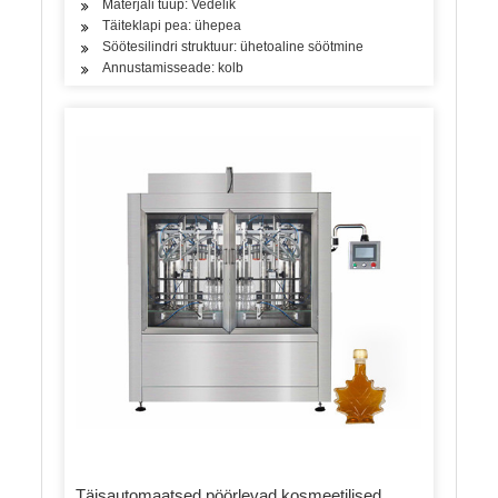
Materjali tüüp: Vedelik
Täiteklapi pea: ühepea
Söötesilindri struktuur: ühetoaline söötmine
Annustamisseade: kolb
Täisautomaatsed pöörlevad kosmeetilised