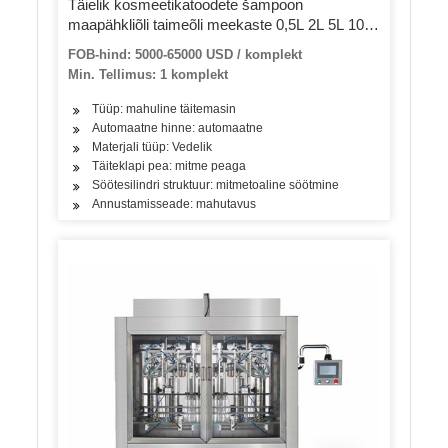
Täielik kosmeetikatoodete šampoon
maapähkliõli taimeõli meekaste 0,5L 2L 5L 10L
20L plastpudelitäidise märgistamise
FOB-hind: 5000-65000 USD / komplekt
pakendamismasin / -seadmed
Min. Tellimus: 1 komplekt
Tüüp: mahuline täitemasin
Automaatne hinne: automaatne
Materjali tüüp: Vedelik
Täiteklapi pea: mitme peaga
Söötesilindri struktuur: mitmetoaline söötmine
Annustamisseade: mahutavus