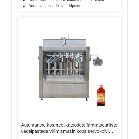
Annustamisseade: silindripuks
Automaatne kosmeetikatoodete farmatseutiliste
vedelpastade villimismasin koos servokolvi
jälgimisega