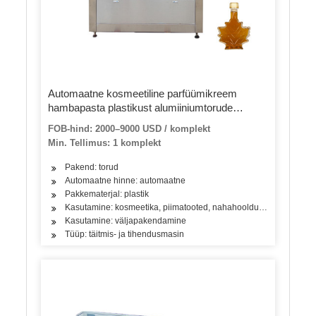
Automaatne kosmeetiline parfüümikreem
hambapasta plastikust alumiiniumtorude
täitmise ja tihendamise masin
FOB-hind: 2000–9000 USD / komplekt
Min. Tellimus: 1 komplekt
Pakend: torud
Automaatne hinne: automaatne
Pakkematerjal: plastik
Kasutamine: kosmeetika, piimatooted, nahahooldustooted, juuks
Kasutamine: väljapakendamine
Tüüp: täitmis- ja tihendusmasin