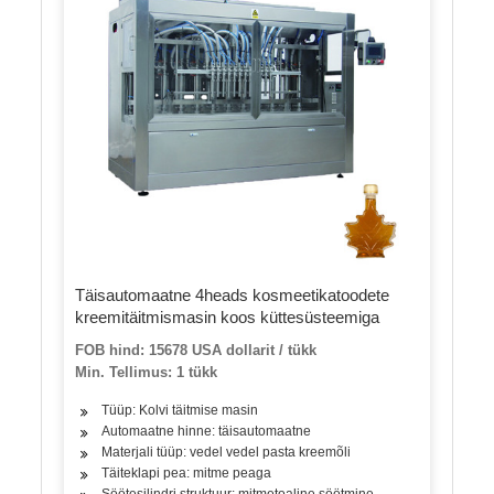
Täisautomaatne 4heads kosmeetikatoodete
kreemitäitmismasin koos küttesüsteemiga
FOB hind: 15678 USA dollarit / tükk
Min. Tellimus: 1 tükk
Tüüp: Kolvi täitmise masin
Automaatne hinne: täisautomaatne
Materjali tüüp: vedel vedel pasta kreemõli
Täiteklapi pea: mitme peaga
Söötesilindri struktuur: mitmetoaline söötmine