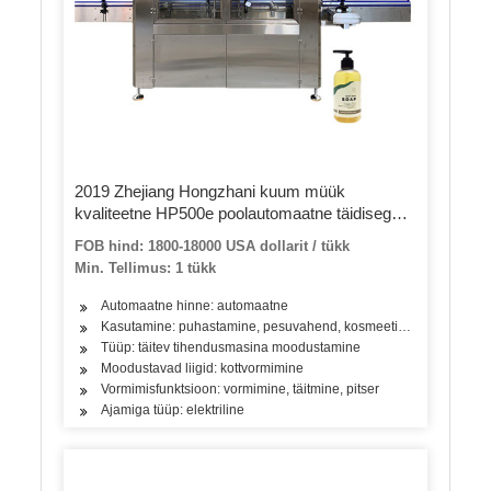
2019 Zhejiang Hongzhani kuum müük
kvaliteetne HP500e poolautomaatne täidisega
masin kosmeetilise kreemi kleepimiseks koos
FOB hind: 1800-18000 USA dollarit / tükk
sertifikaadiga
Min. Tellimus: 1 tükk
Automaatne hinne: automaatne
Kasutamine: puhastamine, pesuvahend, kosmeetika, joogid, nahahoold
Tüüp: täitev tihendusmasina moodustamine
Moodustavad liigid: kottvormimine
Vormimisfunktsioon: vormimine, täitmine, pitser
Ajamiga tüüp: elektriline