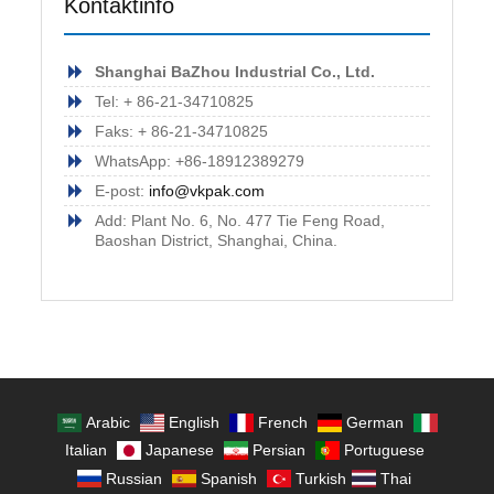
Kontaktinfo
Shanghai BaZhou Industrial Co., Ltd.
Tel: + 86-21-34710825
Faks: + 86-21-34710825
WhatsApp: +86-18912389279
E-post:
info@vkpak.com
Add: Plant No. 6, No. 477 Tie Feng Road,
Baoshan District, Shanghai, China.
Arabic
English
French
German
Italian
Japanese
Persian
Portuguese
Russian
Spanish
Turkish
Thai