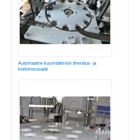
Automaatne kuumtäitmise tihendus- ja
korkimisseade