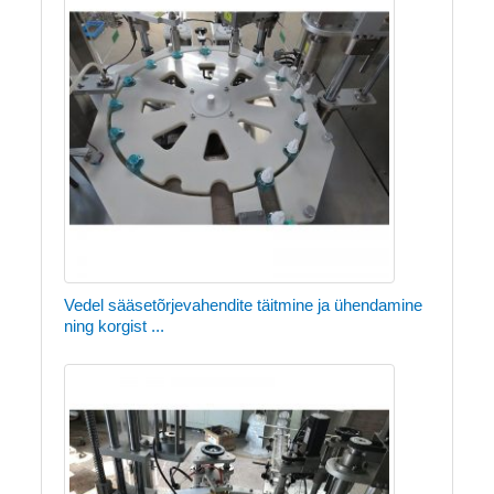
Vedel sääsetõrjevahendite täitmine ja ühendamine
ning korgist ...