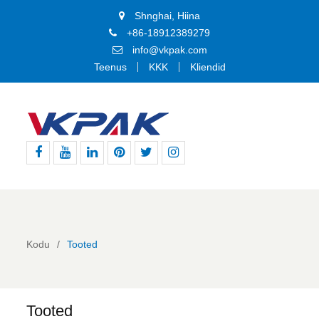
Shnghai, Hiina
+86-18912389279
info@vkpak.com
Teenus
KKK
Kliendid
Facebook
Youtube
Linkedin
Pinterest
Twitter
Instagram
Kodu
Tooted
Tooted