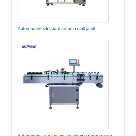
Automaatne sildistamismasin ülalt ja alt
Automaatne vertikaalne isekleepuv ümmargune