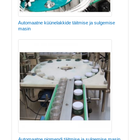
Automaatne küünelakkide täitmise ja sulgemise
masin
Automaatne pigmendi täitmise ja sulgemise masin